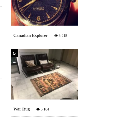
Canadian Explorer
3,218
5
War Rug
3,104