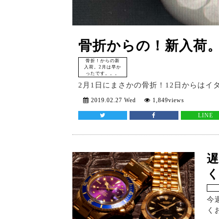
骨折からの！新入荷。
骨折！からの新
入荷。2月は早か
ったです。。。
2月1日にまさかの骨折！12日からは
2019.02.27 Wed
1,849views
LINE
遅
今
く