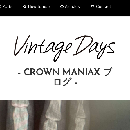
Parts
How to use
Articles
Contact
- CROWN MANIAX ブ
ログ -