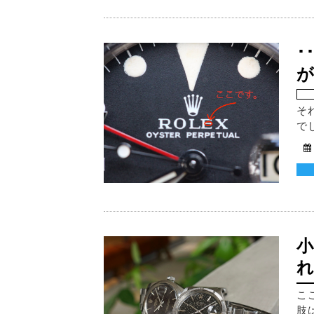
･
そ
で
小
れ
こ
肢