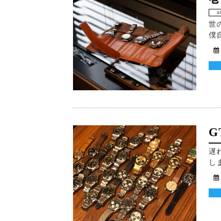
u
世
僕
G
遅
し