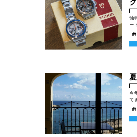
ク
独
ー
今
て