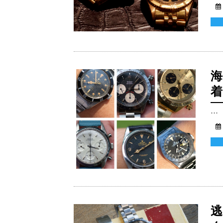
海
…
逃