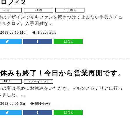
ロノ×２
7149
7169
TUDOR
特のデザインで今もファンを惹きつけて止まない手巻きチュ
ドルクロノ。入手困難な…
2018.09.10 Mon
1,990views
LINE
夏休みも終了！今日から営業再開です。
1016
uncategorized
年の夏は長めにお休みをいただき、マルタとシチリアに行っ
きました。…
2018.09.01 Sat
664views
LINE