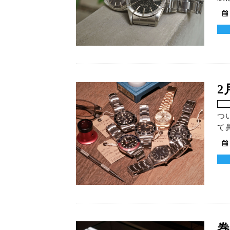
つ
て
巻