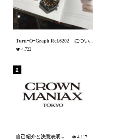
TurnｰOｰGraph Ref.6202 につい...
4,722
2
自己紹介と決意表明...
4,117