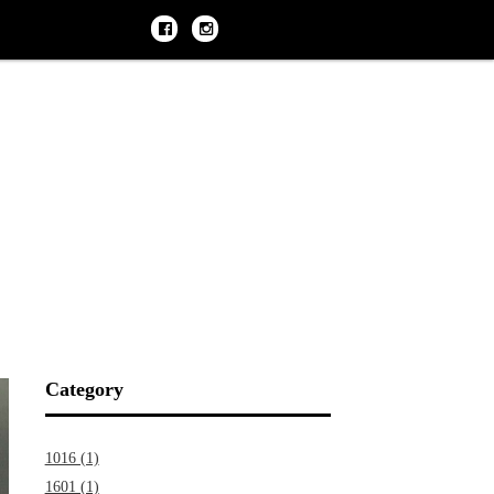
Category
1016 (1)
1601 (1)