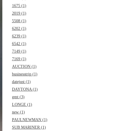
1675 (1)
2019 (1)
5508 (1)
6202 (1)
6239 (1)
6542 (1)
7149 (1)
7169 (1)
AUCTION (1)
businesstrip (1)
datejust (1)
DAYTONA (1)
gmt (3)
LONGE (1)
new (1)
PAULNEWMAN (1)
SUB MARINER (1)