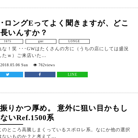
･･ロングEってよく聞きますが、どこ
が長いんすか？
1675
gmt
LONGE
れな！笑 ･･･GWはたくさんの方に（うちの店にしては盛況
したｗ）ご来店いた…
2018.05.06 Sun
762views
LINE
振りかつ厚め。 意外に狙い目かもし
ないRef.1500系
このところ高騰しまくっているスポロレ系。なにか他の選択
はないものか？と考えて…