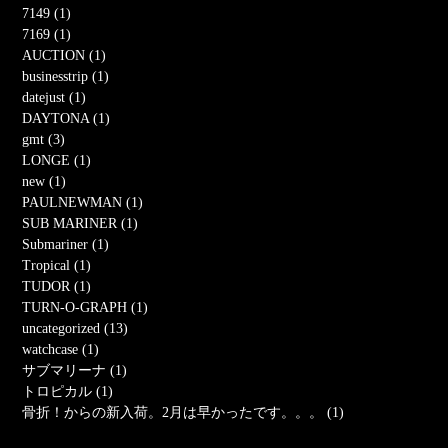
7149 (1)
7169 (1)
AUCTION (1)
businesstrip (1)
datejust (1)
DAYTONA (1)
gmt (3)
LONGE (1)
new (1)
PAULNEWMAN (1)
SUB MARINER (1)
Submariner (1)
Tropical (1)
TUDOR (1)
TURN-O-GRAPH (1)
uncategorized (13)
watchcase (1)
サブマリーナ (1)
トロピカル (1)
骨折！からの新入荷。2月は早かったです。。。 (1)