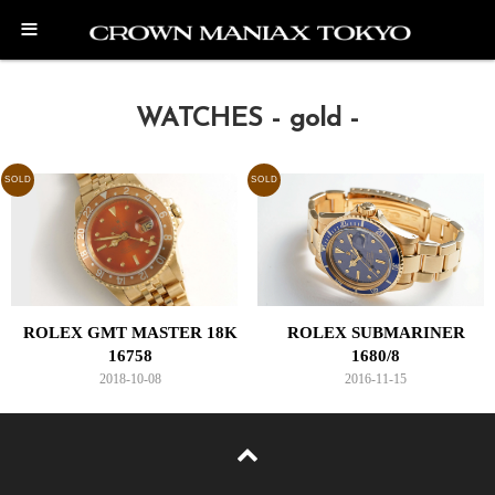
≡
WATCHES - gold -
SOLD
SOLD
ROLEX GMT MASTER 18K
ROLEX SUBMARINER
16758
1680/8
2018-10-08
2016-11-15