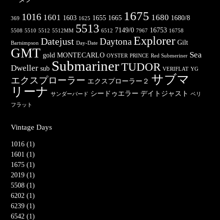
1675
1016
1601
1680
1603
1655
1665
1680/8
369
1625
5513
7149/0
16753
5508
5510
5512
5512MM
6512
7967
16758
Explorer
Datejust
Daytona
Gilt
Bartsimpson
Day-Date
GMT
Sea
gold
MONTECARLO
OYSTER
PRINCE
Red Submeriner
Submariner
TUDOR
Dweller
sub
VERIFLAT
YG
サブマ
エクスプローラー
エクスプローラー２
リーナ
シードゥエラー
デイトジャスト
サンダーバード
ベリ
フラット
Vintage Days
1016 (1)
1601 (1)
1675 (1)
2019 (1)
5508 (1)
6202 (1)
6239 (1)
6542 (1)