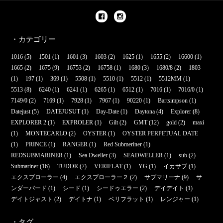
・カテゴリー
1016
(5)
1501
(1)
1601
(3)
1603
(2)
1625
(1)
1655
(2)
16600
(1)
1665
(2)
1675
(9)
16753
(2)
16758
(1)
1680
(3)
1680/8
(2)
1803
(1)
197
(1)
369
(1)
5508
(1)
5510
(1)
5512
(1)
5512MM
(1)
5513
(8)
6240
(1)
6241
(1)
6265
(1)
6512
(1)
7016
(1)
7016/0
(1)
7149/0
(2)
7169
(1)
7928
(1)
7967
(1)
90220
(1)
Bartsimpson
(1)
Datejust
(5)
DATEJUSUT
(1)
Day-Date
(1)
Daytona
(4)
Explorer
(8)
EXPLORER 2
(1)
EXPROLER
(1)
Gilt
(2)
GMT
(12)
gold
(2)
maxi
(1)
MONTECARLO
(2)
OYSTER
(1)
OYSTER PERPETUAL DATE
(1)
PRINCE
(1)
RANGER
(1)
Red Submeriner
(1)
REDSUBMARINER
(1)
Sea Dweller
(3)
SEADWELLER
(1)
sub
(2)
Submariner
(16)
TUDOR
(7)
VERIFLAT
(1)
YG
(1)
イカサブ
(1)
エクスプローラー
(4)
エクスプローラー２
(2)
サブマリーナ
(9)
サ
ンダーバード
(1)
シード
(1)
シードゥエラー
(2)
デイデイト
(1)
デイトジャスト
(2)
デイトナ
(1)
ベリフラット
(1)
レンジャー
(1)
・タグ