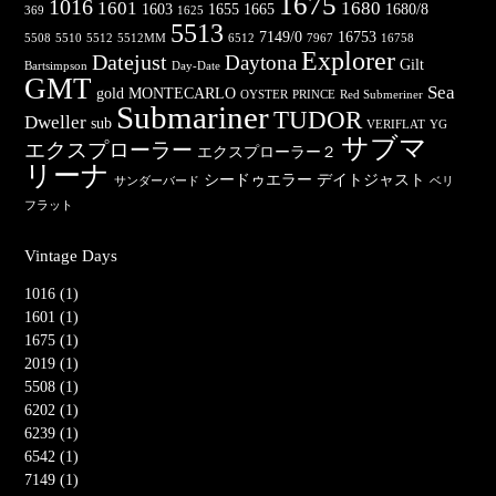
1675
1016
1601
1680
1603
1655
1665
1680/8
369
1625
5513
7149/0
16753
5508
5510
5512
5512MM
6512
7967
16758
Explorer
Datejust
Daytona
Gilt
Bartsimpson
Day-Date
GMT
Sea
gold
MONTECARLO
OYSTER
PRINCE
Red Submeriner
Submariner
TUDOR
Dweller
sub
VERIFLAT
YG
サブマ
エクスプローラー
エクスプローラー２
リーナ
シードゥエラー
デイトジャスト
サンダーバード
ベリ
フラット
Vintage Days
1016 (1)
1601 (1)
1675 (1)
2019 (1)
5508 (1)
6202 (1)
6239 (1)
6542 (1)
7149 (1)