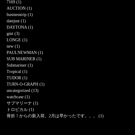
7169 (1)
AUCTION (1)
businesstrip (1)
datejust (1)
DAYTONA (1)
gmt (3)
LONGE (1)
new (1)
PAULNEWMAN (1)
SUB MARINER (1)
Submariner (1)
Tropical (1)
TUDOR (1)
TURN-O-GRAPH (1)
uncategorized (13)
watchcase (1)
サブマリーナ (1)
トロピカル (1)
骨折！からの新入荷。2月は早かったです。。。 (1)