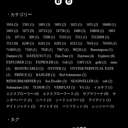
・カテゴリー
1016
(5)
1501
(1)
1601
(3)
1603
(2)
1625
(1)
1655
(2)
16600
(1)
1665
(2)
1675
(9)
16753
(2)
16758
(1)
1680
(3)
1680/8
(2)
1803
(1)
197
(1)
369
(1)
5508
(1)
5510
(1)
5512
(1)
5512MM
(1)
5513
(8)
6240
(1)
6241
(1)
6265
(1)
6512
(1)
7016
(1)
7016/0
(1)
7149/0
(2)
7169
(1)
7928
(1)
7967
(1)
90220
(1)
Bartsimpson
(1)
Datejust
(5)
DATEJUSUT
(1)
Day-Date
(1)
Daytona
(4)
Explorer
(8)
EXPLORER 2
(1)
EXPROLER
(1)
Gilt
(2)
GMT
(12)
gold
(2)
maxi
(1)
MONTECARLO
(2)
OYSTER
(1)
OYSTER PERPETUAL DATE
(1)
PRINCE
(1)
RANGER
(1)
Red Submeriner
(1)
REDSUBMARINER
(1)
Sea Dweller
(3)
SEADWELLER
(1)
sub
(2)
Submariner
(16)
TUDOR
(7)
VERIFLAT
(1)
YG
(1)
イカサブ
(1)
エクスプローラー
(4)
エクスプローラー２
(2)
サブマリーナ
(9)
サ
ンダーバード
(1)
シード
(1)
シードゥエラー
(2)
デイデイト
(1)
デイトジャスト
(2)
デイトナ
(1)
ベリフラット
(1)
レンジャー
(1)
・タグ