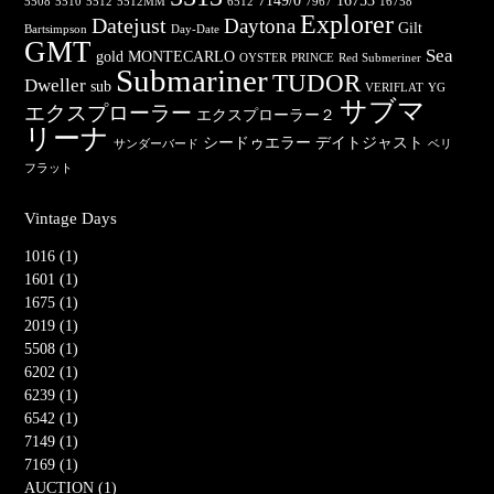
7149/0
16753
5508
5510
5512
5512MM
6512
7967
16758
Explorer
Datejust
Daytona
Gilt
Bartsimpson
Day-Date
GMT
Sea
gold
MONTECARLO
OYSTER
PRINCE
Red Submeriner
Submariner
TUDOR
Dweller
sub
VERIFLAT
YG
サブマ
エクスプローラー
エクスプローラー２
リーナ
シードゥエラー
デイトジャスト
サンダーバード
ベリ
フラット
Vintage Days
1016 (1)
1601 (1)
1675 (1)
2019 (1)
5508 (1)
6202 (1)
6239 (1)
6542 (1)
7149 (1)
7169 (1)
AUCTION (1)