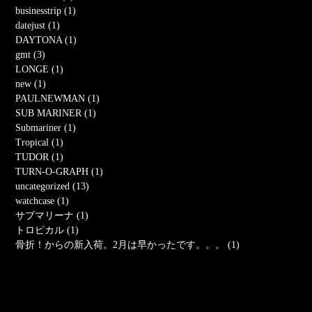
businesstrip (1)
datejust (1)
DAYTONA (1)
gmt (3)
LONGE (1)
new (1)
PAULNEWMAN (1)
SUB MARINER (1)
Submariner (1)
Tropical (1)
TUDOR (1)
TURN-O-GRAPH (1)
uncategorized (13)
watchcase (1)
サブマリーナ (1)
トロピカル (1)
骨折！からの新入荷。2月は早かったです。。。 (1)