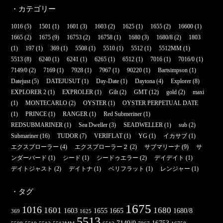
・カテゴリー
1016
(5)
1501
(1)
1601
(3)
1603
(2)
1625
(1)
1655
(2)
16600
(1)
1665
(2)
1675
(9)
16753
(2)
16758
(1)
1680
(3)
1680/8
(2)
1803
(1)
197
(1)
369
(1)
5508
(1)
5510
(1)
5512
(1)
5512MM
(1)
5513
(8)
6240
(1)
6241
(1)
6265
(1)
6512
(1)
7016
(1)
7016/0
(1)
7149/0
(2)
7169
(1)
7928
(1)
7967
(1)
90220
(1)
Bartsimpson
(1)
Datejust
(5)
DATEJUSUT
(1)
Day-Date
(1)
Daytona
(4)
Explorer
(8)
EXPLORER 2
(1)
EXPROLER
(1)
Gilt
(2)
GMT
(12)
gold
(2)
maxi
(1)
MONTECARLO
(2)
OYSTER
(1)
OYSTER PERPETUAL DATE
(1)
PRINCE
(1)
RANGER
(1)
Red Submeriner
(1)
REDSUBMARINER
(1)
Sea Dweller
(3)
SEADWELLER
(1)
sub
(2)
Submariner
(16)
TUDOR
(7)
VERIFLAT
(1)
YG
(1)
イカサブ
(1)
エクスプローラー
(4)
エクスプローラー２
(2)
サブマリーナ
(9)
サ
ンダーバード
(1)
シード
(1)
シードゥエラー
(2)
デイデイト
(1)
デイトジャスト
(2)
デイトナ
(1)
ベリフラット
(1)
レンジャー
(1)
・タグ
1675
1016
1601
1680
1603
1655
1665
1680/8
369
1625
5513