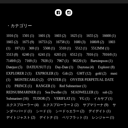
・カテゴリー
1016
(5)
1501
(1)
1601
(3)
1603
(2)
1625
(1)
1655
(2)
16600
(1)
1665
(2)
1675
(9)
16753
(2)
16758
(1)
1680
(3)
1680/8
(2)
1803
(1)
197
(1)
369
(1)
5508
(1)
5510
(1)
5512
(1)
5512MM
(1)
5513
(8)
6240
(1)
6241
(1)
6265
(1)
6512
(1)
7016
(1)
7016/0
(1)
7149/0
(2)
7169
(1)
7928
(1)
7967
(1)
90220
(1)
Bartsimpson
(1)
Datejust
(5)
DATEJUSUT
(1)
Day-Date
(1)
Daytona
(4)
Explorer
(8)
EXPLORER 2
(1)
EXPROLER
(1)
Gilt
(2)
GMT
(12)
gold
(2)
maxi
(1)
MONTECARLO
(2)
OYSTER
(1)
OYSTER PERPETUAL DATE
(1)
PRINCE
(1)
RANGER
(1)
Red Submeriner
(1)
REDSUBMARINER
(1)
Sea Dweller
(3)
SEADWELLER
(1)
sub
(2)
Submariner
(16)
TUDOR
(7)
VERIFLAT
(1)
YG
(1)
イカサブ
(1)
エクスプローラー
(4)
エクスプローラー２
(2)
サブマリーナ
(9)
サ
ンダーバード
(1)
シード
(1)
シードゥエラー
(2)
デイデイト
(1)
デイトジャスト
(2)
デイトナ
(1)
ベリフラット
(1)
レンジャー
(1)