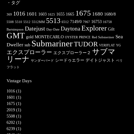
・タグ
1675
1016
1601
1680
1603
1655
1665
1680/8
369
1625
5513
7149/0
16753
5508
5510
5512
5512MM
6512
7967
16758
Explorer
Datejust
Daytona
Gilt
Bartsimpson
Day-Date
GMT
Sea
gold
MONTECARLO
OYSTER
PRINCE
Red Submeriner
Submariner
TUDOR
Dweller
sub
VERIFLAT
YG
サブマ
エクスプローラー
エクスプローラー２
リーナ
シードゥエラー
デイトジャスト
サンダーバード
ベリ
フラット
Vintage Days
1016 (1)
1601 (1)
1675 (1)
2019 (1)
5508 (1)
6202 (1)
6239 (1)