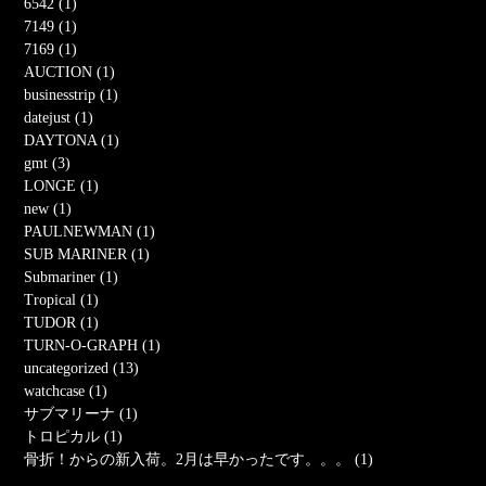
6542 (1)
7149 (1)
7169 (1)
AUCTION (1)
businesstrip (1)
datejust (1)
DAYTONA (1)
gmt (3)
LONGE (1)
new (1)
PAULNEWMAN (1)
SUB MARINER (1)
Submariner (1)
Tropical (1)
TUDOR (1)
TURN-O-GRAPH (1)
uncategorized (13)
watchcase (1)
サブマリーナ (1)
トロピカル (1)
骨折！からの新入荷。2月は早かったです。。。 (1)