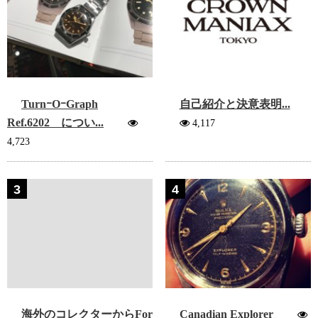
TurnｰOｰGraph
自己紹介と決意表明...
Ref.6202 につい...
4,117
4,723
3
4
海外のコレクターからFor
Canadian Explorer