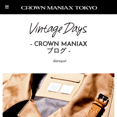
NEW
≡
- CROWN MANIAX
ブログ -
datejust