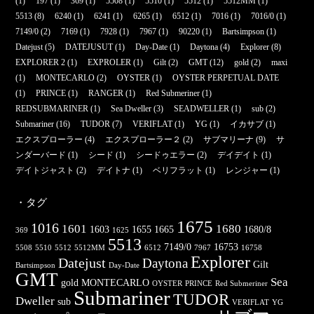
(1)
197
(1)
369
(1)
5508
(1)
5510
(1)
5512
(1)
5512MM
(1)
5513
(8)
6240
(1)
6241
(1)
6265
(1)
6512
(1)
7016
(1)
7016/0
(1)
7149/0
(2)
7169
(1)
7928
(1)
7967
(1)
90220
(1)
Bartsimpson
(1)
Datejust
(5)
DATEJUSUT
(1)
Day-Date
(1)
Daytona
(4)
Explorer
(8)
EXPLORER 2
(1)
EXPROLER
(1)
Gilt
(2)
GMT
(12)
gold
(2)
maxi
(1)
MONTECARLO
(2)
OYSTER
(1)
OYSTER PERPETUAL DATE
(1)
PRINCE
(1)
RANGER
(1)
Red Submeriner
(1)
REDSUBMARINER
(1)
Sea Dweller
(3)
SEADWELLER
(1)
sub
(2)
Submariner
(16)
TUDOR
(7)
VERIFLAT
(1)
YG
(1)
イカサブ
(1)
エクスプローラー
(4)
エクスプローラー２
(2)
サブマリーナ
(9)
サ
ンダーバード
(1)
シード
(1)
シードゥエラー
(2)
デイデイト
(1)
デイトジャスト
(2)
デイトナ
(1)
ベリフラット
(1)
レンジャー
(1)
・タグ
1675
1016
1601
1680
1603
1655
1665
1680/8
369
1625
5513
7149/0
16753
5508
5510
5512
5512MM
6512
7967
16758
Explorer
Datejust
Daytona
Gilt
Bartsimpson
Day-Date
GMT
Sea
gold
MONTECARLO
OYSTER
PRINCE
Red Submeriner
Submariner
TUDOR
Dweller
sub
VERIFLAT
YG