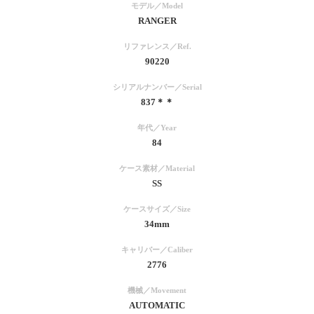
モデル／Model
RANGER
リファレンス／Ref.
90220
シリアルナンバー／Serial
837＊＊
年代／Year
84
ケース素材／Material
SS
ケースサイズ／Size
34mm
キャリバー／Caliber
2776
機械／Movement
AUTOMATIC