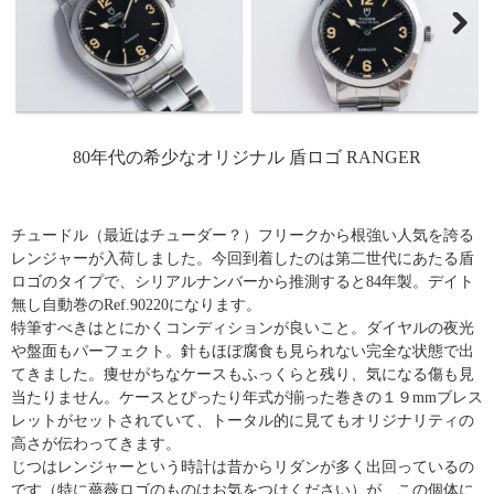
80年代の希少なオリジナル 盾ロゴ RANGER
チュードル（最近はチューダー？）フリークから根強い人気を誇る
レンジャーが入荷しました。今回到着したのは第二世代にあたる盾
ロゴのタイプで、シリアルナンバーから推測すると84年製。デイト
無し自動巻のRef.90220になります。
特筆すべきはとにかくコンディションが良いこと。ダイヤルの夜光
や盤面もパーフェクト。針もほぼ腐食も見られない完全な状態で出
てきました。痩せがちなケースもふっくらと残り、気になる傷も見
当たりません。ケースとぴったり年式が揃った巻きの１９mmブレス
レットがセットされていて、トータル的に見てもオリジナリティの
高さが伝わってきます。
じつはレンジャーという時計は昔からリダンが多く出回っているの
です（特に薔薇ロゴのものはお気をつけください）が、この個体に