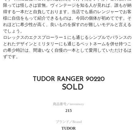
限っては怪しさは皆無。ヴィンテージを知る人が見れば、誰もが納
得する一本だと自負しております。当店でも盾のレンジャーでお客
様に自信をもって紹介できるものは、今回の個体が初めてです。そ
れほどに希少性が高く、良いものを探すのが難しいモデルと言える
でしょう。
ロレックスのエクスプローラー１にも通じるシンプルでバランスの
とれたデザインとミリタリーにも通じるペットネームを併せ持つこ
の希少時計は、間違いなく自慢の一本として愛用していただけるは
ずです。
TUDOR RANGER 90220
SOLD
商品番号／inventory
215
ブランド／Brand
TUDOR