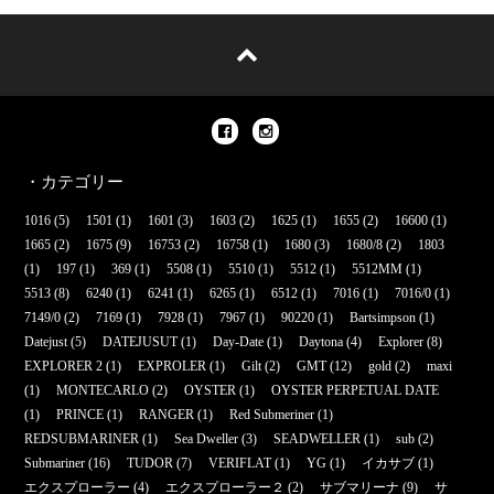
・カテゴリー
1016
(5)
1501
(1)
1601
(3)
1603
(2)
1625
(1)
1655
(2)
16600
(1)
1665
(2)
1675
(9)
16753
(2)
16758
(1)
1680
(3)
1680/8
(2)
1803
(1)
197
(1)
369
(1)
5508
(1)
5510
(1)
5512
(1)
5512MM
(1)
5513
(8)
6240
(1)
6241
(1)
6265
(1)
6512
(1)
7016
(1)
7016/0
(1)
7149/0
(2)
7169
(1)
7928
(1)
7967
(1)
90220
(1)
Bartsimpson
(1)
Datejust
(5)
DATEJUSUT
(1)
Day-Date
(1)
Daytona
(4)
Explorer
(8)
EXPLORER 2
(1)
EXPROLER
(1)
Gilt
(2)
GMT
(12)
gold
(2)
maxi
(1)
MONTECARLO
(2)
OYSTER
(1)
OYSTER PERPETUAL DATE
(1)
PRINCE
(1)
RANGER
(1)
Red Submeriner
(1)
REDSUBMARINER
(1)
Sea Dweller
(3)
SEADWELLER
(1)
sub
(2)
Submariner
(16)
TUDOR
(7)
VERIFLAT
(1)
YG
(1)
イカサブ
(1)
エクスプローラー
(4)
エクスプローラー２
(2)
サブマリーナ
(9)
サ