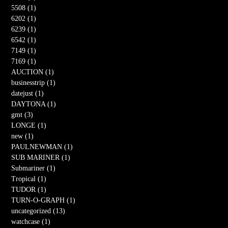
5508 (1)
6202 (1)
6239 (1)
6542 (1)
7149 (1)
7169 (1)
AUCTION (1)
businesstrip (1)
datejust (1)
DAYTONA (1)
gmt (3)
LONGE (1)
new (1)
PAULNEWMAN (1)
SUB MARINER (1)
Submariner (1)
Tropical (1)
TUDOR (1)
TURN-O-GRAPH (1)
uncategorized (13)
watchcase (1)