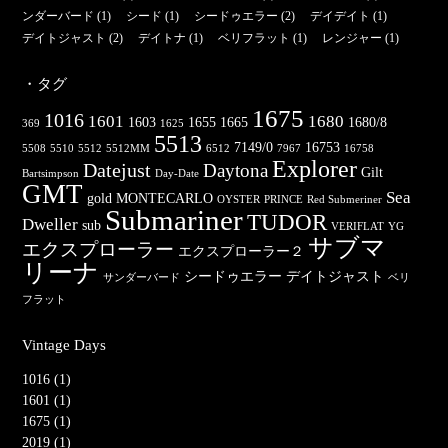
ンダーバード
(1)
シード
(1)
シードゥエラー
(2)
デイデイト
(1)
デイトジャスト
(2)
デイトナ
(1)
ベリフラット
(1)
レンジャー
(1)
・タグ
1675
1016
1601
1680
1603
1655
1665
1680/8
369
1625
5513
7149/0
16753
5508
5510
5512
5512MM
6512
7967
16758
Explorer
Datejust
Daytona
Gilt
Bartsimpson
Day-Date
GMT
Sea
gold
MONTECARLO
OYSTER
PRINCE
Red Submeriner
Submariner
TUDOR
Dweller
sub
VERIFLAT
YG
サブマ
エクスプローラー
エクスプローラー２
リーナ
シードゥエラー
デイトジャスト
サンダーバード
ベリ
フラット
Vintage Days
1016 (1)
1601 (1)
1675 (1)
2019 (1)