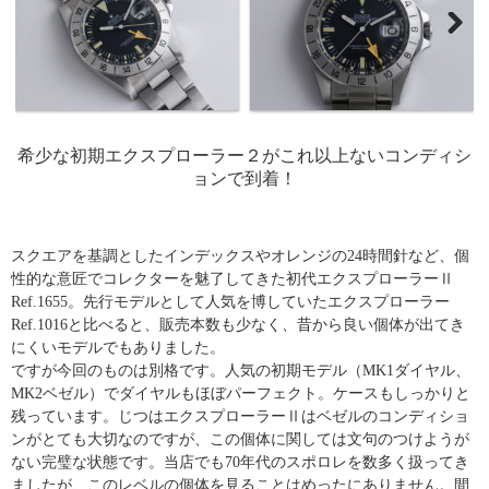
希少な初期エクスプローラー２がこれ以上ないコンディシ
ョンで到着！
スクエアを基調としたインデックスやオレンジの24時間針など、個
性的な意匠でコレクターを魅了してきた初代エクスプローラーⅡ
Ref.1655。先行モデルとして人気を博していたエクスプローラー
Ref.1016と比べると、販売本数も少なく、昔から良い個体が出てき
にくいモデルでもありました。
ですが今回のものは別格です。人気の初期モデル（MK1ダイヤル、
MK2ベゼル）でダイヤルもほぼパーフェクト。ケースもしっかりと
残っています。じつはエクスプローラーⅡはベゼルのコンディショ
ンがとても大切なのですが、この個体に関しては文句のつけようが
ない完璧な状態です。当店でも70年代のスポロレを数多く扱ってき
ましたが、このレベルの個体を見ることはめったにありません。間