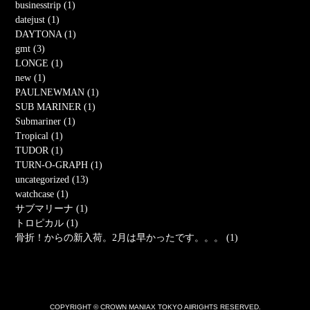
businesstrip (1)
datejust (1)
DAYTONA (1)
gmt (3)
LONGE (1)
new (1)
PAULNEWMAN (1)
SUB MARINER (1)
Submariner (1)
Tropical (1)
TUDOR (1)
TURN-O-GRAPH (1)
uncategorized (13)
watchcase (1)
サブマリーナ (1)
トロピカル (1)
骨折！からの新入荷。2月は早かったです。。。 (1)
COPYRIGHT © CROWN MANIAX TOKYO AllRIGHTS RESERVED.