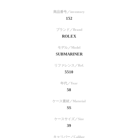
商品番号／inventory
152
ブランド／Brand
ROLEX
モデル／Model
SUBMARINER
リファレンス／Ref.
5510
年代／Year
58
ケース素材／Material
SS
ケースサイズ／Size
39
キャリバー／Caliber