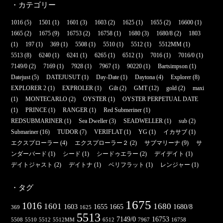
・カテゴリー
1016
(5)
1501
(1)
1601
(3)
1603
(2)
1625
(1)
1655
(2)
16600
(1)
1665
(2)
1675
(9)
16753
(2)
16758
(1)
1680
(3)
1680/8
(2)
1803
(1)
197
(1)
369
(1)
5508
(1)
5510
(1)
5512
(1)
5512MM
(1)
5513
(8)
6240
(1)
6241
(1)
6265
(1)
6512
(1)
7016
(1)
7016/0
(1)
7149/0
(2)
7169
(1)
7928
(1)
7967
(1)
90220
(1)
Bartsimpson
(1)
Datejust
(5)
DATEJUSUT
(1)
Day-Date
(1)
Daytona
(4)
Explorer
(8)
EXPLORER 2
(1)
EXPROLER
(1)
Gilt
(2)
GMT
(12)
gold
(2)
maxi
(1)
MONTECARLO
(2)
OYSTER
(1)
OYSTER PERPETUAL DATE
(1)
PRINCE
(1)
RANGER
(1)
Red Submeriner
(1)
REDSUBMARINER
(1)
Sea Dweller
(3)
SEADWELLER
(1)
sub
(2)
Submariner
(16)
TUDOR
(7)
VERIFLAT
(1)
YG
(1)
イカサブ
(1)
エクスプローラー
(4)
エクスプローラー２
(2)
サブマリーナ
(9)
サ
ンダーバード
(1)
シード
(1)
シードゥエラー
(2)
デイデイト
(1)
デイトジャスト
(2)
デイトナ
(1)
ベリフラット
(1)
レンジャー
(1)
・タグ
1675
1016
1601
1680
1603
1655
1665
1680/8
369
1625
5513
7149/0
16753
5508
5510
5512
5512MM
6512
7967
16758