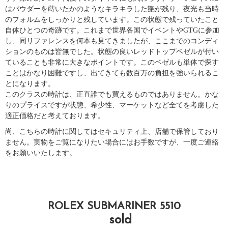
はパウダーを蒔いたかのようなキラキラした艶が残り、夜光も当時
のフォルムをしっかりと残しています。この状態で残っていたこと
自体ひとつの奇跡です。これまで世界各国でイベントやGTGに参加
し、同リファレンスを何本も見てきましたが、ここまでのコンディ
ションのものは皆無でした。状態の良いレッドトップベゼルが付い
ていることも非常に大きなポイントです。このベゼルも単体で探す
ことはかなり困難ですし、出てきても数百万の負担を強いられるこ
とになります。
このクラスの時計は、正直誰でも買えるものではありません。かな
りのプライスですが状態、希少性、マーケットなど全てを考慮した
適正価格だと考えております。
尚、こちらの時計に関してはセキュリティ上、店舗で保管しており
ません。実物をご覧になりたい場合にはお手数ですが、一度ご連絡
をお願いいたします。
ROLEX SUBMARINER 5510
sold