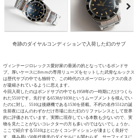
奇跡のダイヤルコンディションで入荷した幻のサブ
ヴィンテージロレックス愛好家の垂涎の的となっているボンドサ
ブ。厚いケースに8ｍｍの専用リューズをセットした武骨なルックス
は歴代サブの中でも独特で、この時代のスポーツロレックスの良さ
が凝縮されているように思えます。
今回入荷したのはボンドサブの中でも1958年の一時期にだけつくら
れた5510です。先行する6538が1030というムーブメントを積んでい
たのに対し、5510は後継機である1530を搭載。不朽の名作5512の誕
生前夜にほんのわずかだけ市場に出た幻のリファレンスとして世界
的に評価されています。実際に現存している本数も少ないので、実
物を見たことがないコレクターの方も多いのではないでしょうか。
ここで紹介する5510はとにかくコンディションが凄まじく良好で
す。痛み易い50年代後半のダイヤルにも関わらず、サーフェイスに