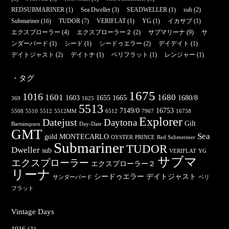
REDSUBMARINER
(1)
Sea Dweller
(3)
SEADWELLER
(1)
sub
(2)
Submariner
(16)
TUDOR
(7)
VERIFLAT
(1)
YG
(1)
イカサブ
(1)
エクスプローラー
(4)
エクスプローラー２
(2)
サブマリーナ
(9)
サ
ンダーバード
(1)
シード
(1)
シードゥエラー
(2)
デイデイト
(1)
デイトジャスト
(2)
デイトナ
(1)
ベリフラット
(1)
レンジャー
(1)
・タグ
1675
1016
1601
1680
1603
1655
1665
1680/8
369
1625
5513
7149/0
16753
5508
5510
5512
5512MM
6512
7967
16758
Explorer
Datejust
Daytona
Gilt
Bartsimpson
Day-Date
GMT
Sea
gold
MONTECARLO
OYSTER
PRINCE
Red Submeriner
Submariner
TUDOR
Dweller
sub
VERIFLAT
YG
サブマ
エクスプローラー
エクスプローラー２
リーナ
シードゥエラー
デイトジャスト
サンダーバード
ベリ
フラット
Vintage Days