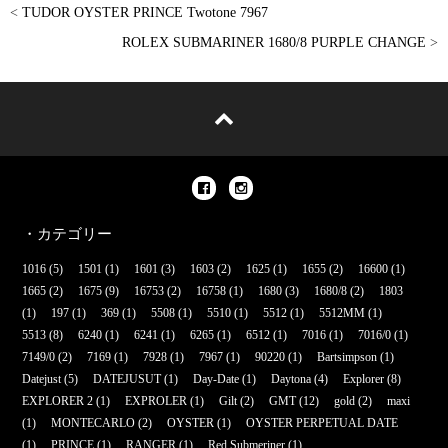
<
TUDOR OYSTER PRINCE Twotone 7967
ROLEX SUBMARINER 1680/8 PURPLE CHANGE
>
・カテゴリー
1016
(5)
1501
(1)
1601
(3)
1603
(2)
1625
(1)
1655
(2)
16600
(1)
1665
(2)
1675
(9)
16753
(2)
16758
(1)
1680
(3)
1680/8
(2)
1803
(1)
197
(1)
369
(1)
5508
(1)
5510
(1)
5512
(1)
5512MM
(1)
5513
(8)
6240
(1)
6241
(1)
6265
(1)
6512
(1)
7016
(1)
7016/0
(1)
7149/0
(2)
7169
(1)
7928
(1)
7967
(1)
90220
(1)
Bartsimpson
(1)
Datejust
(5)
DATEJUSUT
(1)
Day-Date
(1)
Daytona
(4)
Explorer
(8)
EXPLORER 2
(1)
EXPROLER
(1)
Gilt
(2)
GMT
(12)
gold
(2)
maxi
(1)
MONTECARLO
(2)
OYSTER
(1)
OYSTER PERPETUAL DATE
(1)
PRINCE
(1)
RANGER
(1)
Red Submeriner
(1)